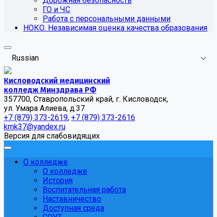
Дорожная безопасность
ГО и ЧС
Работа с персональными данными
НОКО. Независимая оценка качества образования
Russian
Кисловодский медицинский
колледж Минздрава РФ
357700, Ставропольский край, г. Кисловодск,
ул. Умара Алиева, д.37
+7 (879) 373-2619
,
+7 (879) 373-2616
kmk37@yandex.ru
Версия для слабовидящих
О колледже
О колледже
История
Воспитательная работа
Наставничество
Доступная среда