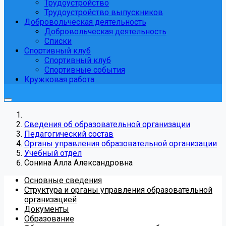
Трудоустройство
Трудоустройство выпускников
Добровольческая деятельность
Добровольческая деятельность
Списки
Спортивный клуб
Спортивный клуб
Спортивные события
Кружковая работа
Сведения об образовательной организации
Педагогический состав
Органы управления образовательной организации
Учебный отдел
Сонина Алла Александровна
Основные сведения
Структура и органы управления образовательной
организацией
Документы
Образование