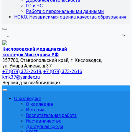
Дорожная безопасность
ГО и ЧС
Работа с персональными данными
НОКО. Независимая оценка качества образования
.
.
.
Кисловодский медицинский
колледж Минздрава РФ
357700, Ставропольский край, г. Кисловодск,
ул. Умара Алиева, д.37
+7 (879) 373-2619
,
+7 (879) 373-2616
kmk37@yandex.ru
Версия для слабовидящих
О колледже
О колледже
История
Воспитательная работа
Наставничество
Доступная среда