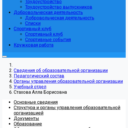
Трудоустройство
Трудоустройство выпускников
Добровольческая деятельность
Добровольческая деятельность
Списки
Спортивный клуб
Спортивный клуб
Спортивные события
Кружковая работа
Сведения об образовательной организации
Педагогический состав
Органы управления образовательной организации
Учебный отдел
Стахова Алла Борисовна
Основные сведения
Структура и органы управления образовательной
организацией
Документы
Образование