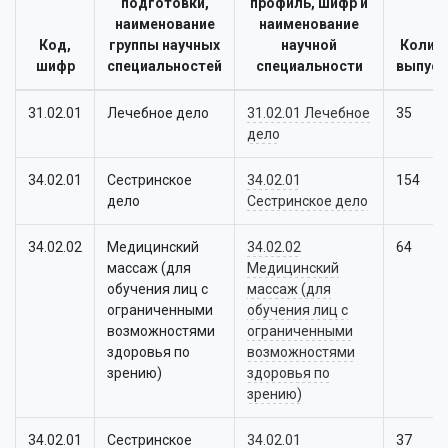
подготовки,
профиль, шифр и
наименование
наименование
Код,
группы научных
научной
Колич
шифр
специальностей
специальности
выпуск
31.02.01
Лечебное дело
31.02.01 Лечебное
35
дело
34.02.01
Сестринское
34.02.01
154
дело
Сестринское дело
34.02.02
Медицинский
34.02.02
64
массаж (для
Медицинский
обучения лиц с
массаж (для
ограниченными
обучения лиц с
возможностями
ограниченными
здоровья по
возможностями
зрению)
здоровья по
зрению)
34.02.01
Сестринское
34.02.01
37