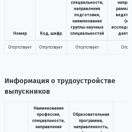
специальности,
направ
направления
рамках
подготовки,
ведется
наименование
(на
группы научных
исследов
Номер
Код, шифр
специальностей
деяте
Отсутствует
Отсутствует
Отсутствует
Отсут
Информация о трудоустройстве
выпускников
Наименование
профессии,
Образовательная
специальности,
программа,
направления
направленность,