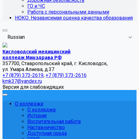
Дорожная безопасность
ГО и ЧС
Работа с персональными данными
НОКО. Независимая оценка качества образования
Russian
Кисловодский медицинский
колледж Минздрава РФ
357700, Ставропольский край, г. Кисловодск,
ул. Умара Алиева, д.37
+7 (879) 373-2619
,
+7 (879) 373-2616
kmk37@yandex.ru
Версия для слабовидящих
О колледже
О колледже
История
Воспитательная работа
Наставничество
Доступная среда