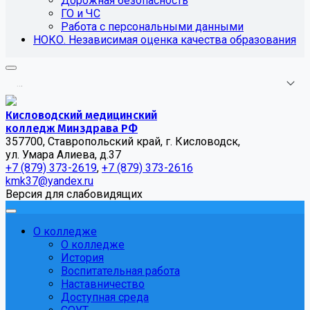
Дорожная безопасность
ГО и ЧС
Работа с персональными данными
НОКО. Независимая оценка качества образования
.
.
.
Кисловодский медицинский
колледж Минздрава РФ
357700, Ставропольский край, г. Кисловодск,
ул. Умара Алиева, д.37
+7 (879) 373-2619
,
+7 (879) 373-2616
kmk37@yandex.ru
Версия для слабовидящих
О колледже
О колледже
История
Воспитательная работа
Наставничество
Доступная среда