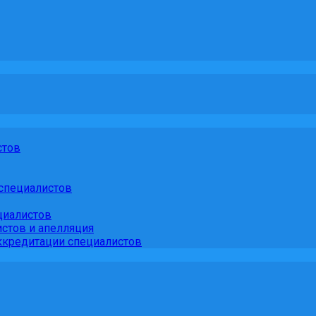
стов
специалистов
циалистов
стов и апелляция
кредитации специалистов