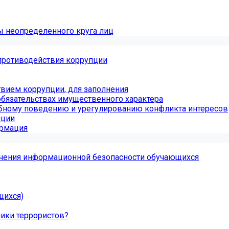
ы неопределенного круга лиц
противодействия коррупции
вием коррупции, для заполнения
обязательствах имущественного характера
бному поведению и урегулированию конфликта интересов
пции
ормация
чения информационной безопасности обучающихся
щихся)
ники террористов?