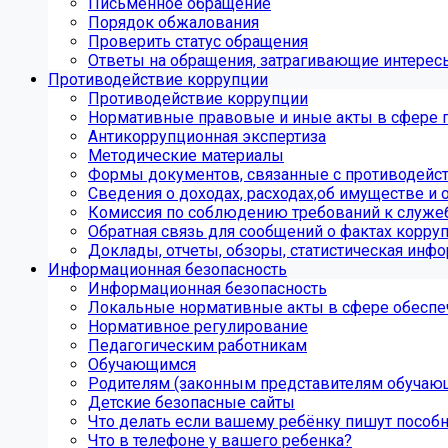
Письменное обращение
Порядок обжалования
Проверить статус обращения
Ответы на обращения, затрагивающие интерес
Противодействие коррупции
Противодействие коррупции
Нормативные правовые и иные акты в сфере 
Антикоррупционная экспертиза
Методические материалы
Формы документов, связанные с противодейст
Сведения о доходах, расходах,об имуществе и 
Комиссия по соблюдению требований к служе
Обратная связь для сообщений о фактах корру
Доклады, отчеты, обзоры, статистическая инф
Информационная безопасность
Информационная безопасность
Локальные нормативные акты в сфере обеспе
Нормативное регулирование
Педагогическим работникам
Обучающимся
Родителям (законным представителям обучаю
Детские безопасные сайты
Что делать если вашему ребёнку пишут пособ
Что в телефоне у вашего ребенка?