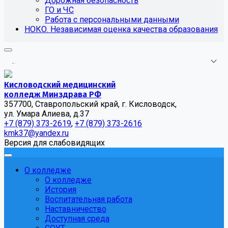
Дорожная безопасность
ГО и ЧС
Работа с персональными данными
НОКО. Независимая оценка качества образования
.
.
.
Кисловодский медицинский
колледж Минздрава РФ
357700, Ставропольский край, г. Кисловодск,
ул. Умара Алиева, д.37
+7 (879) 373-2619
,
+7 (879) 373-2616
kmk37@yandex.ru
Версия для слабовидящих
О колледже
О колледже
История
Воспитательная работа
Наставничество
Доступная среда