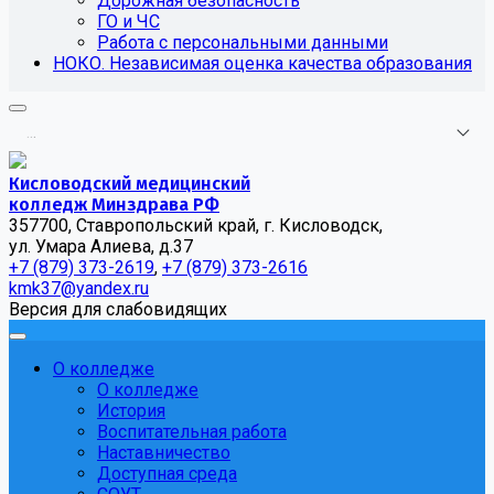
Дорожная безопасность
ГО и ЧС
Работа с персональными данными
НОКО. Независимая оценка качества образования
.
.
.
Кисловодский медицинский
колледж Минздрава РФ
357700, Ставропольский край, г. Кисловодск,
ул. Умара Алиева, д.37
+7 (879) 373-2619
,
+7 (879) 373-2616
kmk37@yandex.ru
Версия для слабовидящих
О колледже
О колледже
История
Воспитательная работа
Наставничество
Доступная среда