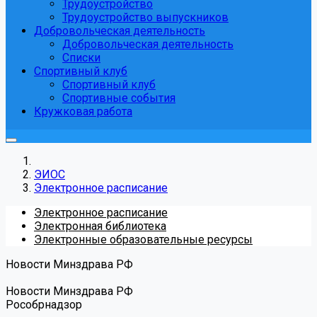
Трудоустройство
Трудоустройство выпускников
Добровольческая деятельность
Добровольческая деятельность
Списки
Спортивный клуб
Спортивный клуб
Спортивные события
Кружковая работа
ЭИОС
Электронное расписание
Электронное расписание
Электронная библиотека
Электронные образовательные ресурсы
Новости Минздрава РФ
Новости Минздрава РФ
Роcобрнадзор