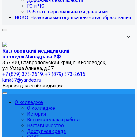
Дорожная безопасность
ГО и ЧС
Работа с персональными данными
НОКО. Независимая оценка качества образования
.
.
.
Кисловодский медицинский
колледж Минздрава РФ
357700, Ставропольский край, г. Кисловодск,
ул. Умара Алиева, д.37
+7 (879) 373-2619
,
+7 (879) 373-2616
kmk37@yandex.ru
Версия для слабовидящих
О колледже
О колледже
История
Воспитательная работа
Наставничество
Доступная среда