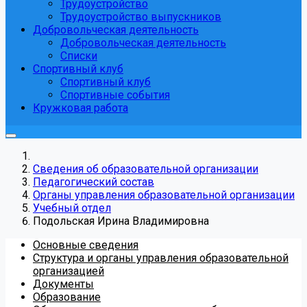
Трудоустройство
Трудоустройство выпускников
Добровольческая деятельность
Добровольческая деятельность
Списки
Спортивный клуб
Спортивный клуб
Спортивные события
Кружковая работа
Сведения об образовательной организации
Педагогический состав
Органы управления образовательной организации
Учебный отдел
Подольская Ирина Владимировна
Основные сведения
Структура и органы управления образовательной
организацией
Документы
Образование