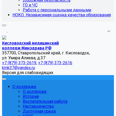
Дорожная безопасность
ГО и ЧС
Работа с персональными данными
НОКО. Независимая оценка качества образования
.
.
.
Кисловодский медицинский
колледж Минздрава РФ
357700, Ставропольский край, г. Кисловодск,
ул. Умара Алиева, д.37
+7 (879) 373-2619
,
+7 (879) 373-2616
kmk37@yandex.ru
Версия для слабовидящих
О колледже
О колледже
История
Воспитательная работа
Наставничество
Доступная среда