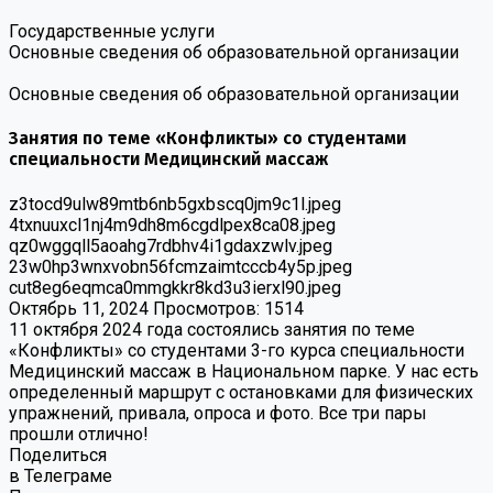
Государственные услуги
Основные сведения об образовательной организации
Основные сведения об образовательной организации
Занятия по теме «Конфликты» со студентами
специальности Медицинский массаж
z3tocd9ulw89mtb6nb5gxbscq0jm9c1l.jpeg
4txnuuxcl1nj4m9dh8m6cgdlpex8ca08.jpeg
qz0wggqll5aoahg7rdbhv4i1gdaxzwlv.jpeg
23w0hp3wnxvobn56fcmzaimtcccb4y5p.jpeg
cut8eg6eqmca0mmgkkr8kd3u3ierxl90.jpeg
Октябрь 11, 2024
Просмотров: 1514
11 октября 2024 года состоялись занятия по теме
«Конфликты» со студентами 3-го курса специальности
Медицинский массаж в Национальном парке. У нас есть
определенный маршрут с остановками для физических
упражнений, привала, опроса и фото. Все три пары
прошли отлично!
Поделиться
в Телеграме