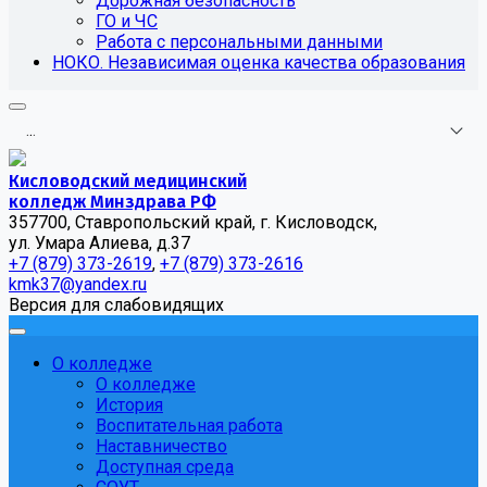
Дорожная безопасность
ГО и ЧС
Работа с персональными данными
НОКО. Независимая оценка качества образования
.
.
.
Кисловодский медицинский
колледж Минздрава РФ
357700, Ставропольский край, г. Кисловодск,
ул. Умара Алиева, д.37
+7 (879) 373-2619
,
+7 (879) 373-2616
kmk37@yandex.ru
Версия для слабовидящих
О колледже
О колледже
История
Воспитательная работа
Наставничество
Доступная среда