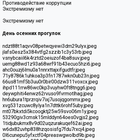
Противодействие коррупции
Экстремизму нет
Экстремизму нет
День осенних прогулок
ndzt88t1aqvv08petwqyewi3dm29ulyx.jpeg
jlafs0esz5x384vtfg2szzib1c3y53rb.jpeg
vsnybcaiil6k4rztd2oeiuzof4ba8suv.jpeg
uemg88wd1z93a68wrf91b43ecuo5hzi6.jpeg
ahc0ouzj6lmu0a1nnrxttajxifgudtfr.jpeg
71y8786k1uhkoa3p3fn1787wkn0ub23n.jpeg
66us81mf5b3uu0r0bir00dzw311voxcx.jpeg
ihpd111rrw86wc0kp3vuyhw0ft8tngg6.jpeg
deywphiti4enwz62rvuso9fvrmotlhag.jpeg
hn6ubura1tprzrqiv7ixj7usojqgommx.jpeg
xvg531zcuwc8ylya1n7dttk6rohf5uby.jpeg
mt07bkxtdi5kcoogktj25w59svo06m1y.jpeg
53290giv3cmsk15mlddyn64oes0vgjs2.jpeg
1tidjubukmx8v9d02uqzurakuqef62ai.jpeg
w6dx82uvhp838hzqosisfg7fdu7rxcj4.jpeg
0l6cunepu5yfxctf04preaswgwolbd9b.jpeg