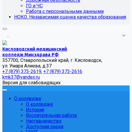
Дорожная безопасность
ГО и ЧС
Работа с персональными данными
НОКО. Независимая оценка качества образования
.
.
.
Кисловодский медицинский
колледж Минздрава РФ
357700, Ставропольский край, г. Кисловодск,
ул. Умара Алиева, д.37
+7 (879) 373-2619
,
+7 (879) 373-2616
kmk37@yandex.ru
Версия для слабовидящих
О колледже
О колледже
История
Воспитательная работа
Наставничество
Доступная среда