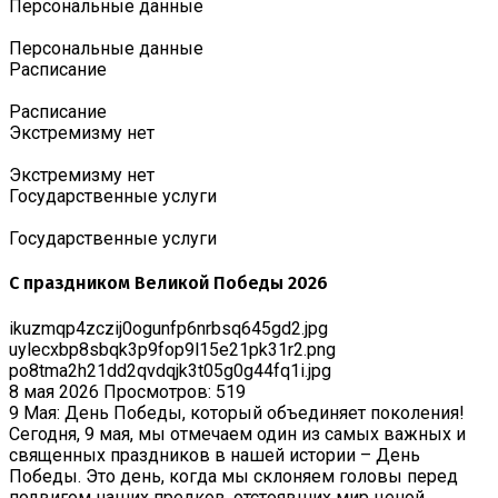
Персональные данные
Персональные данные
Расписание
Расписание
Экстремизму нет
Экстремизму нет
Государственные услуги
Государственные услуги
С праздником Великой Победы 2026
ikuzmqp4zczij0ogunfp6nrbsq645gd2.jpg
uylecxbp8sbqk3p9fop9l15e21pk31r2.png
po8tma2h21dd2qvdqjk3t05g0g44fq1i.jpg
8 мая 2026
Просмотров: 519
9 Мая: День Победы, который объединяет поколения!
Сегодня, 9 мая, мы отмечаем один из самых важных и
священных праздников в нашей истории – День
Победы. Это день, когда мы склоняем головы перед
подвигом наших предков, отстоявших мир ценой