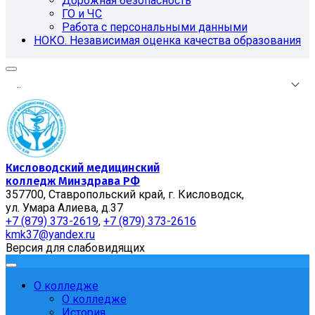
Дорожная безопасность
ГО и ЧС
Работа с персональными данными
НОКО. Независимая оценка качества образования
.
.
.
Кисловодский медицинский
колледж Минздрава РФ
357700, Ставропольский край, г. Кисловодск,
ул. Умара Алиева, д.37
+7 (879) 373-2619
,
+7 (879) 373-2616
kmk37@yandex.ru
Версия для слабовидящих
О колледже
О колледже
История