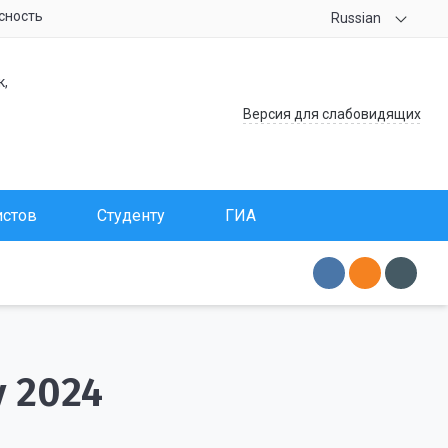
сность
Russian
к,
Версия для слабовидящих
истов
Студенту
ГИА
 2024