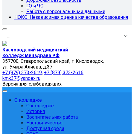
Дорожная безопасность
ГО и ЧС
Работа с персональными данными
НОКО. Независимая оценка качества образования
.
.
.
Кисловодский медицинский
колледж Минздрава РФ
357700, Ставропольский край, г. Кисловодск,
ул. Умара Алиева, д.37
+7 (879) 373-2619
,
+7 (879) 373-2616
kmk37@yandex.ru
Версия для слабовидящих
О колледже
О колледже
История
Воспитательная работа
Наставничество
Доступная среда