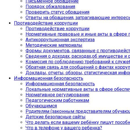
Письменное обращение
Порядок обжалования
Проверить статус обращения
Ответы на обращения, затрагивающие интерес
Противодействие коррупции
Противодействие коррупции
Нормативные правовые и иные акты в сфере 
Антикоррупционная экспертиза
Методические материалы
Формы документов, связанные с противодейст
Сведения о доходах, расходах,об имуществе и 
Комиссия по соблюдению требований к служе
Обратная связь для сообщений о фактах корру
Доклады, отчеты, обзоры, статистическая инф
Информационная безопасность
Информационная безопасность
Локальные нормативные акты в сфере обеспе
Нормативное регулирование
Педагогическим работникам
Обучающимся
Родителям (законным представителям обучаю
Детские безопасные сайты
Что делать если вашему ребёнку пишут пособ
Что в телефоне у вашего ребенка?