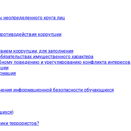
ы неопределенного круга лиц
противодействия коррупции
вием коррупции, для заполнения
обязательствах имущественного характера
бному поведению и урегулированию конфликта интересов
пции
ормация
чения информационной безопасности обучающихся
щихся)
ники террористов?