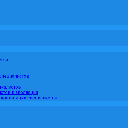
стов
специалистов
циалистов
стов и апелляция
кредитации специалистов