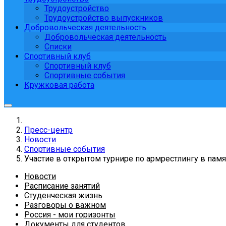
Трудоустройство
Трудоустройство выпускников
Добровольческая деятельность
Добровольческая деятельность
Списки
Спортивный клуб
Спортивный клуб
Спортивные события
Кружковая работа
Пресс-центр
Новости
Спортивные события
Участие в открытом турнире по армрестлингу в памя
Новости
Расписание занятий
Студенческая жизнь
Разговоры о важном
Россия - мои горизонты
Документы для студентов