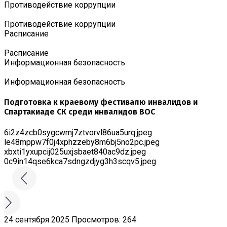
Противодействие коррупции
Противодействие коррупции
Расписание
Расписание
Информационная безопасность
Информационная безопасность
Подготовка к краевому фестивалю инвалидов и
Спартакиаде СК среди инвалидов ВОС
6i2z4zcb0sygcwmj7ztvorvl86ua5urq.jpeg
le48mppw7f0j4xphzzeby8m6bj5no2pc.jpeg
xbxti1yxupcij025uxjsbaet840ac9dz.jpeg
0c9in14qse6kca7sdngzdjyg3h3scqv5.jpeg
24 сентября 2025
Просмотров: 264