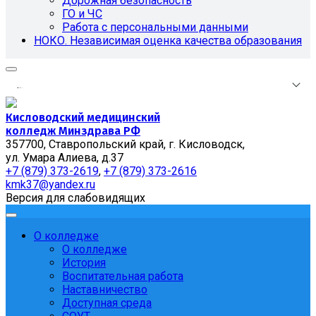
Дорожная безопасность
ГО и ЧС
Работа с персональными данными
НОКО. Независимая оценка качества образования
.
.
.
Кисловодский медицинский
колледж Минздрава РФ
357700, Ставропольский край, г. Кисловодск,
ул. Умара Алиева, д.37
+7 (879) 373-2619
,
+7 (879) 373-2616
kmk37@yandex.ru
Версия для слабовидящих
О колледже
О колледже
История
Воспитательная работа
Наставничество
Доступная среда