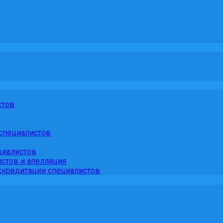
стов
специалистов
циалистов
стов и апелляция
кредитации специалистов