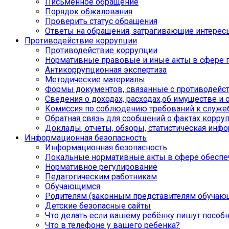
Письменное обращение
Порядок обжалования
Проверить статус обращения
Ответы на обращения, затрагивающие интерес
Противодействие коррупции
Противодействие коррупции
Нормативные правовые и иные акты в сфере 
Антикоррупционная экспертиза
Методические материалы
Формы документов, связанные с противодейст
Сведения о доходах, расходах,об имуществе и 
Комиссия по соблюдению требований к служе
Обратная связь для сообщений о фактах корру
Доклады, отчеты, обзоры, статистическая инф
Информационная безопасность
Информационная безопасность
Локальные нормативные акты в сфере обеспе
Нормативное регулирование
Педагогическим работникам
Обучающимся
Родителям (законным представителям обучаю
Детские безопасные сайты
Что делать если вашему ребёнку пишут пособ
Что в телефоне у вашего ребенка?