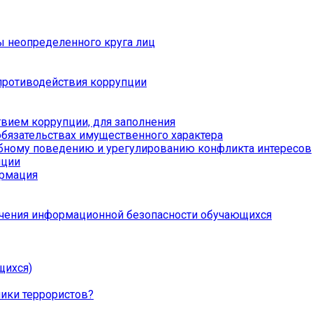
ы неопределенного круга лиц
противодействия коррупции
вием коррупции, для заполнения
обязательствах имущественного характера
бному поведению и урегулированию конфликта интересов
пции
ормация
чения информационной безопасности обучающихся
щихся)
ники террористов?