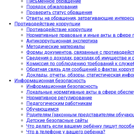
Письменное обращение
Порядок обжалования
Проверить статус обращения
Ответы на обращения, затрагивающие интерес
Противодействие коррупции
Противодействие коррупции
Нормативные правовые и иные акты в сфере 
Антикоррупционная экспертиза
Методические материалы
Формы документов, связанные с противодейст
Сведения о доходах, расходах,об имуществе и 
Комиссия по соблюдению требований к служе
Обратная связь для сообщений о фактах корру
Доклады, отчеты, обзоры, статистическая инф
Информационная безопасность
Информационная безопасность
Локальные нормативные акты в сфере обеспе
Нормативное регулирование
Педагогическим работникам
Обучающимся
Родителям (законным представителям обучаю
Детские безопасные сайты
Что делать если вашему ребёнку пишут пособ
Что в телефоне у вашего ребенка?