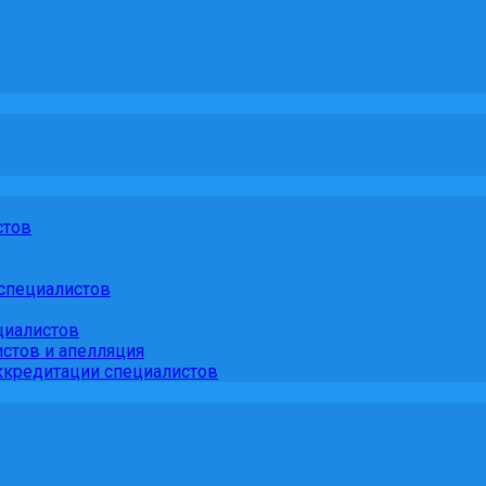
стов
специалистов
циалистов
стов и апелляция
кредитации специалистов