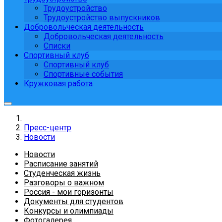
Трудоустройство
Трудоустройство выпускников
Добровольческая деятельность
Добровольческая деятельность
Списки
Спортивный клуб
Спортивный клуб
Спортивные события
Кружковая работа
Пресс-центр
Новости
Новости
Расписание занятий
Студенческая жизнь
Разговоры о важном
Россия - мои горизонты
Документы для студентов
Конкурсы и олимпиады
Фотогалерея