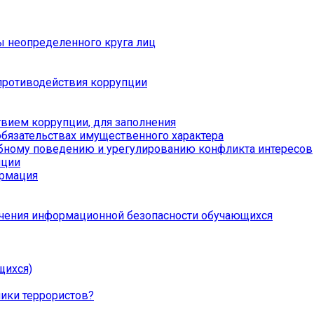
ы неопределенного круга лиц
противодействия коррупции
вием коррупции, для заполнения
обязательствах имущественного характера
бному поведению и урегулированию конфликта интересов
пции
ормация
чения информационной безопасности обучающихся
щихся)
ники террористов?