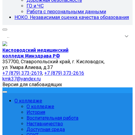
Дорожная безопасность
ГО и ЧС
Работа с персональными данными
НОКО. Независимая оценка качества образования
.
.
.
Кисловодский медицинский
колледж Минздрава РФ
357700, Ставропольский край, г. Кисловодск,
ул. Умара Алиева, д.37
+7 (879) 373-2619
,
+7 (879) 373-2616
kmk37@yandex.ru
Версия для слабовидящих
О колледже
О колледже
История
Воспитательная работа
Наставничество
Доступная среда