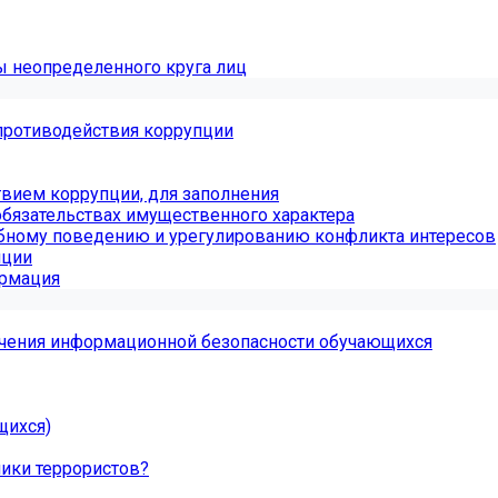
ы неопределенного круга лиц
противодействия коррупции
вием коррупции, для заполнения
обязательствах имущественного характера
бному поведению и урегулированию конфликта интересов
пции
ормация
чения информационной безопасности обучающихся
щихся)
ники террористов?