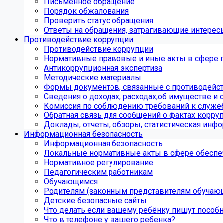
Письменное обращение
Порядок обжалования
Проверить статус обращения
Ответы на обращения, затрагивающие интерес
Противодействие коррупции
Противодействие коррупции
Нормативные правовые и иные акты в сфере 
Антикоррупционная экспертиза
Методические материалы
Формы документов, связанные с противодейст
Сведения о доходах, расходах,об имуществе и 
Комиссия по соблюдению требований к служе
Обратная связь для сообщений о фактах корру
Доклады, отчеты, обзоры, статистическая инф
Информационная безопасность
Информационная безопасность
Локальные нормативные акты в сфере обеспе
Нормативное регулирование
Педагогическим работникам
Обучающимся
Родителям (законным представителям обучаю
Детские безопасные сайты
Что делать если вашему ребёнку пишут пособ
Что в телефоне у вашего ребенка?