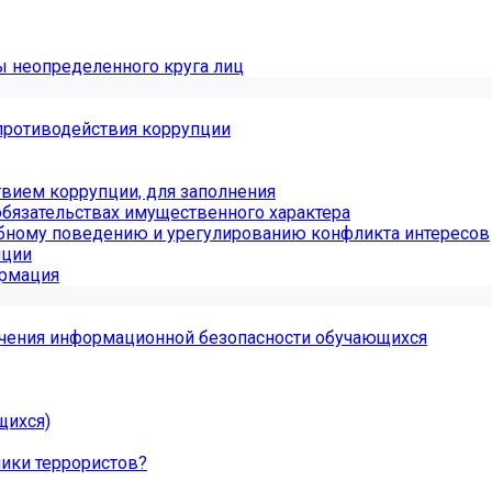
ы неопределенного круга лиц
противодействия коррупции
вием коррупции, для заполнения
обязательствах имущественного характера
бному поведению и урегулированию конфликта интересов
пции
ормация
чения информационной безопасности обучающихся
щихся)
ники террористов?