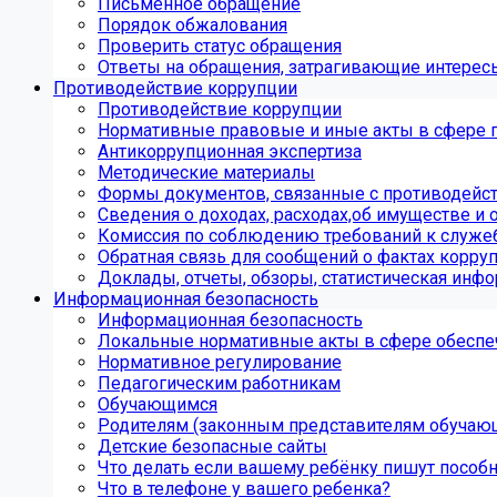
Письменное обращение
Порядок обжалования
Проверить статус обращения
Ответы на обращения, затрагивающие интерес
Противодействие коррупции
Противодействие коррупции
Нормативные правовые и иные акты в сфере 
Антикоррупционная экспертиза
Методические материалы
Формы документов, связанные с противодейст
Сведения о доходах, расходах,об имуществе и 
Комиссия по соблюдению требований к служе
Обратная связь для сообщений о фактах корру
Доклады, отчеты, обзоры, статистическая инф
Информационная безопасность
Информационная безопасность
Локальные нормативные акты в сфере обеспе
Нормативное регулирование
Педагогическим работникам
Обучающимся
Родителям (законным представителям обучаю
Детские безопасные сайты
Что делать если вашему ребёнку пишут пособ
Что в телефоне у вашего ребенка?