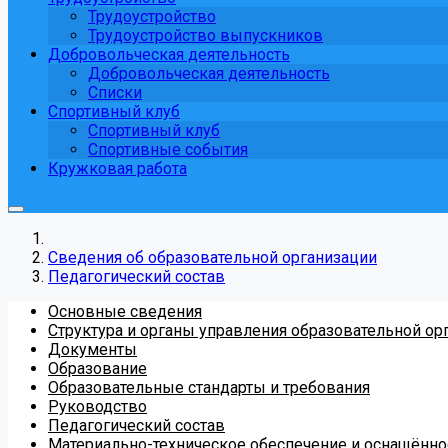
Трудоустройство
Трудоустройство выпускников
Добровольческая деятельность
Добровольческая деятельность
Списки
Спортивный клуб
Спортивный клуб
Спортивные события
Кружковая работа
Сведения об образовательной организации
Педагогический состав
Основные сведения
Структура и органы управления образовательной ор
Документы
Образование
Образовательные стандарты и требования
Руководство
Педагогический состав
Материально-техническое обеспечение и оснащённос