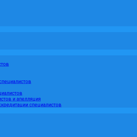
стов
специалистов
циалистов
стов и апелляция
кредитации специалистов