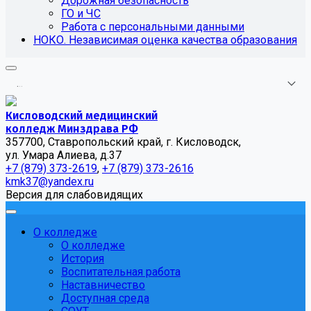
Дорожная безопасность
ГО и ЧС
Работа с персональными данными
НОКО. Независимая оценка качества образования
.
.
.
Кисловодский медицинский
колледж Минздрава РФ
357700, Ставропольский край, г. Кисловодск,
ул. Умара Алиева, д.37
+7 (879) 373-2619
,
+7 (879) 373-2616
kmk37@yandex.ru
Версия для слабовидящих
О колледже
О колледже
История
Воспитательная работа
Наставничество
Доступная среда