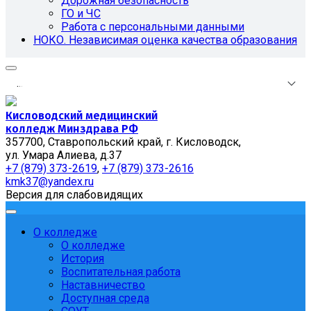
Дорожная безопасность
ГО и ЧС
Работа с персональными данными
НОКО. Независимая оценка качества образования
.
.
.
Кисловодский медицинский
колледж Минздрава РФ
357700, Ставропольский край, г. Кисловодск,
ул. Умара Алиева, д.37
+7 (879) 373-2619
,
+7 (879) 373-2616
kmk37@yandex.ru
Версия для слабовидящих
О колледже
О колледже
История
Воспитательная работа
Наставничество
Доступная среда