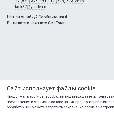
+7 (879) 373-2619
,
+7 (879) 373-2616
kmk37@yandex.ru
Нашли ошибку? Сообщите нам!
Выделите и нажмите Ctr+Enter
Сайт использует файлы cookie
Продолжая работу с medcol.ru, вы подтверждаете использован
предложения и сервис на основе ваших предпочтений и интер
обработки. Вы можете запретить сохранение cookie в настройк
© 2026 ФГБ ПОУ «Кисловодский медицинский коллед