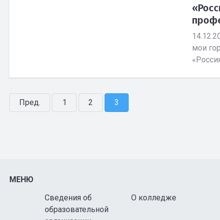
«Росс
профе
14.12.2
мои го
«Россия
Пред.
1
2
3
МЕНЮ
Сведения об
О колледже
образовательной