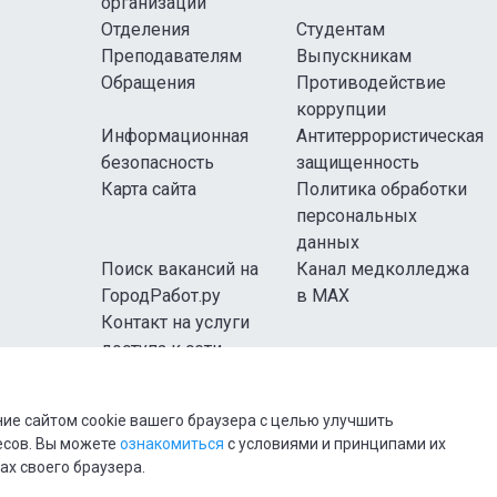
организации
Отделения
Студентам
Преподавателям
Выпускникам
Обращения
Противодействие
коррупции
Информационная
Антитеррористическая
безопасность
защищенность
Карта сайта
Политика обработки
персональных
данных
Поиск вакансий на
Канал медколледжа
ГородРабот.ру
в MAX
Контакт на услуги
доступа к сети
Интернет
ие сайтом cookie вашего браузера с целью улучшить
есов. Вы можете
ознакомиться
с условиями и принципами их
ах своего браузера.
ж» Минздрава России