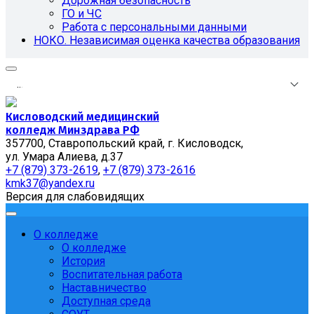
Дорожная безопасность
ГО и ЧС
Работа с персональными данными
НОКО. Независимая оценка качества образования
.
.
.
Кисловодский медицинский
колледж Минздрава РФ
357700, Ставропольский край, г. Кисловодск,
ул. Умара Алиева, д.37
+7 (879) 373-2619
,
+7 (879) 373-2616
kmk37@yandex.ru
Версия для слабовидящих
О колледже
О колледже
История
Воспитательная работа
Наставничество
Доступная среда