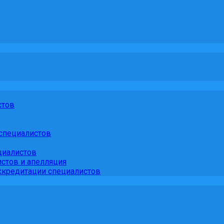
стов
специалистов
циалистов
стов и апелляция
кредитации специалистов