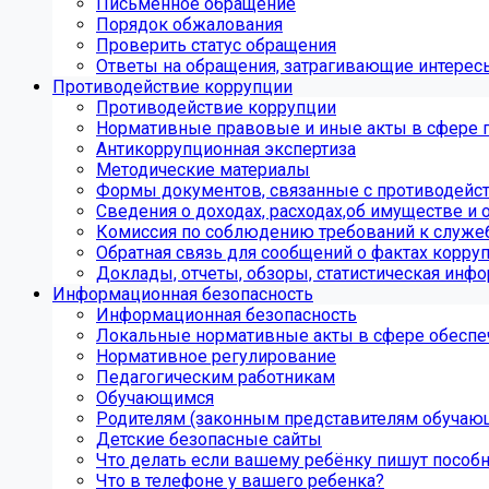
Письменное обращение
Порядок обжалования
Проверить статус обращения
Ответы на обращения, затрагивающие интерес
Противодействие коррупции
Противодействие коррупции
Нормативные правовые и иные акты в сфере 
Антикоррупционная экспертиза
Методические материалы
Формы документов, связанные с противодейст
Сведения о доходах, расходах,об имуществе и 
Комиссия по соблюдению требований к служе
Обратная связь для сообщений о фактах корру
Доклады, отчеты, обзоры, статистическая инф
Информационная безопасность
Информационная безопасность
Локальные нормативные акты в сфере обеспе
Нормативное регулирование
Педагогическим работникам
Обучающимся
Родителям (законным представителям обучаю
Детские безопасные сайты
Что делать если вашему ребёнку пишут пособ
Что в телефоне у вашего ребенка?