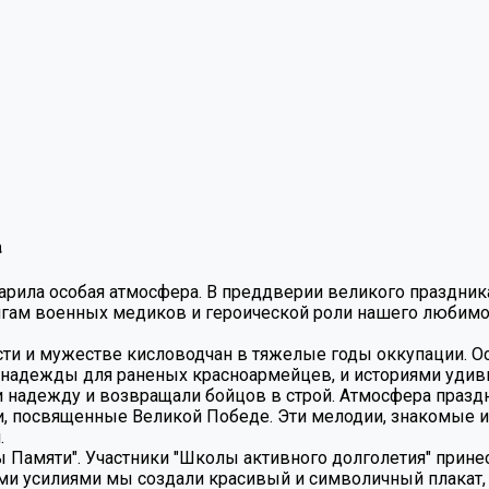
а
царила особая атмосфера. В преддверии великого праздни
игам военных медиков и героической роли нашего любим
йкости и мужестве кисловодчан в тяжелые годы оккупации
 надежды для раненых красноармейцев, и историями удиви
 надежду и возвращали бойцов в строй. Атмосфера праздни
ни, посвященные Великой Победе. Эти мелодии, знакомые 
.
Памяти". Участники "Школы активного долголетия" принес
ыми усилиями мы создали красивый и символичный плакат,