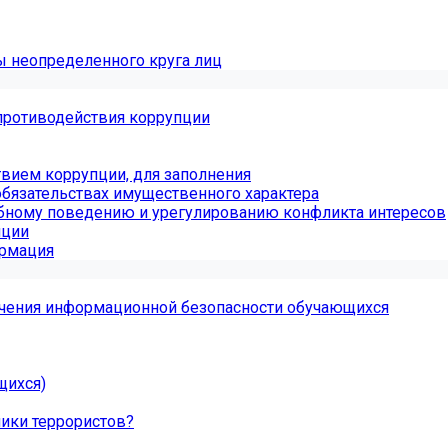
ы неопределенного круга лиц
противодействия коррупции
вием коррупции, для заполнения
обязательствах имущественного характера
бному поведению и урегулированию конфликта интересов
пции
ормация
чения информационной безопасности обучающихся
щихся)
ники террористов?